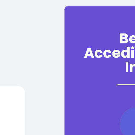
B
Accedi
I