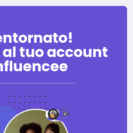
entornato!
 al tuo account
nfluencee