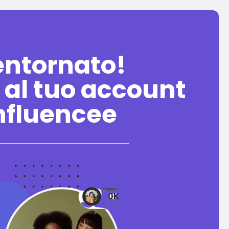
entornato!
 al tuo account
nfluencee