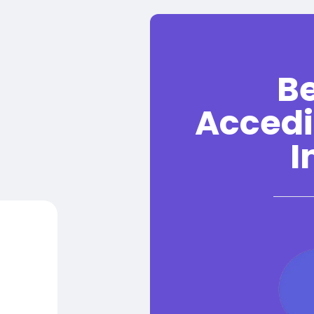
B
Accedi
I