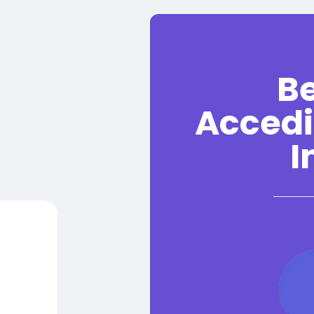
B
Accedi
I