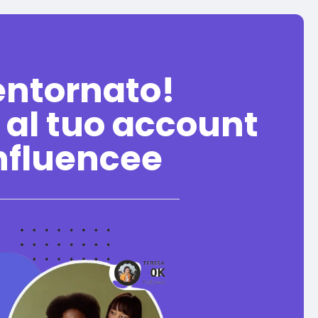
entornato!
 al tuo account
nfluencee