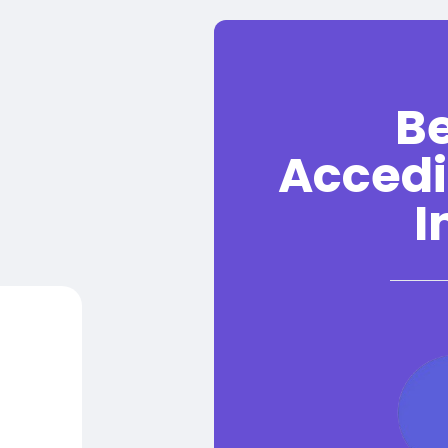
B
Accedi
I