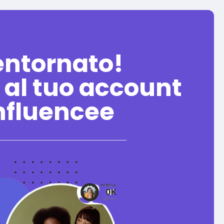
entornato!
 al tuo account
nfluencee