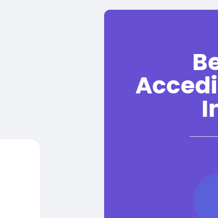
B
Accedi
I