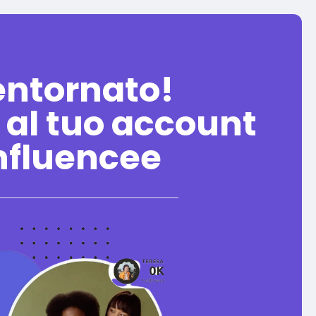
entornato!
 al tuo account
nfluencee