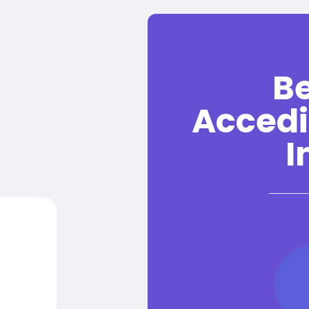
B
Accedi
I