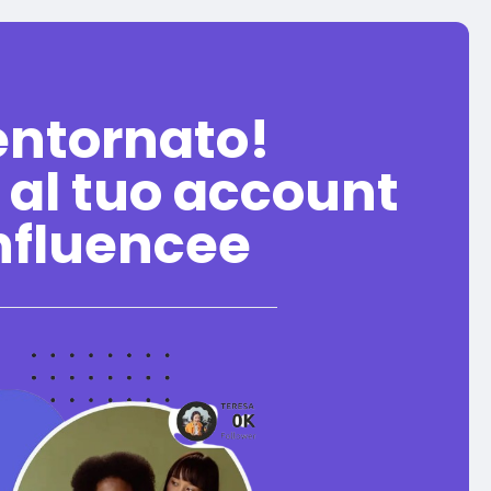
entornato!
 al tuo account
nfluencee