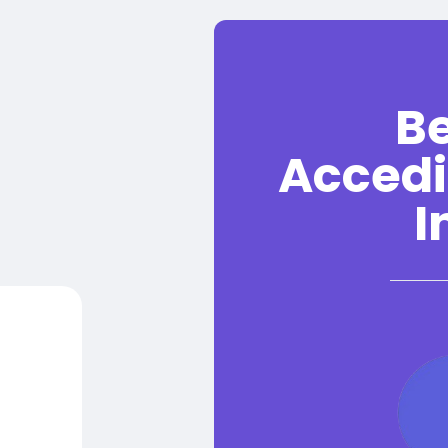
B
Accedi
I