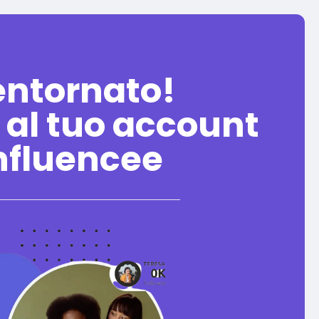
entornato!
 al tuo account
nfluencee