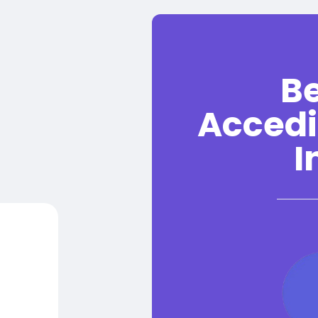
B
Accedi
I