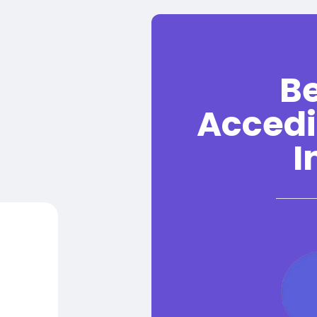
B
Accedi
I