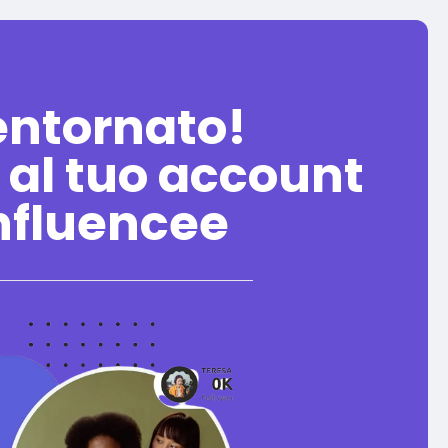
entornato!
 al tuo account
nfluencee