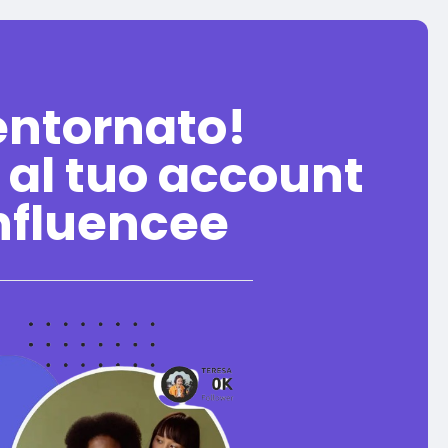
entornato!
 al tuo account
nfluencee