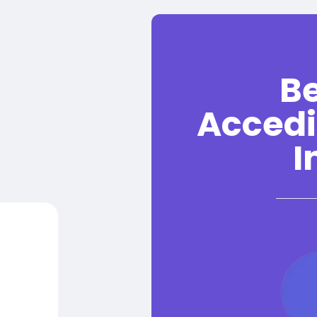
B
Accedi
I